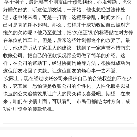
举个例子，最近就有个朋友由于债款纠纷，心境烦躁，吃欠
好睡欠好的。听这位朋友说，一开始，他也想经过法律处
理，想申述来着，可是一打听，这程序杂乱，时间太长。自
己可是真的耗不起啊。那么，怎样才干成功收回自己被对方
拖欠的欠款呢？他乃至想过，把“欠债还钱”的标语贴在对方停
在单位的汽车上。但是，后来这些计划都逐个的放弃了。最
后，他仍是听从了家里人的建议，找到了一家声誉不错南京
收账公司。把自己的债款状况跟公司做了简单的介绍。这
样，在公司的帮助下，经过协商沟通等方法，很快就成功为
这位朋友收回了欠款。让这位朋友的烦心事一去不返。
实际上，现在经过收账公司来保护自己的合法权益的不在少
数，究其因，恐怕便是收账公司的个性化、人性化服务以及
快速的公关追债效果让广大的民众得以喜爱吧。期望，在未
来，咱们在收债上面，可以看到，市民们都能找对方向，成
功处理资金的债款危机。