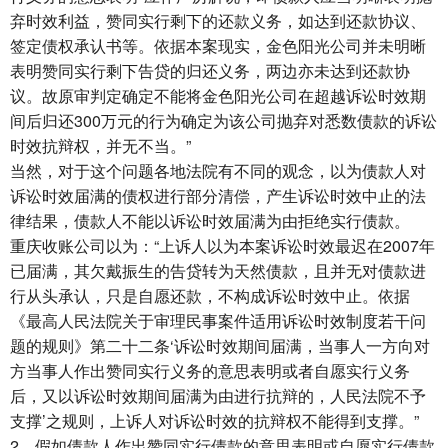
弃时效利益，赞同实行剩下的还款义务，如达到还款协议、
签定债权承认书等。依据本案现实，金色阳光公司并未明晰
表明赞同实行剩下告贷的归还义务，两边亦未达到还款协
议。故原审判定确定不能将金色阳光公司在超越诉讼时效期
间后归还300万元的行为确定为该公司抛弃对悉数债款的诉讼
时效抗辩权，并无不当。”
当然，对于这个问题各地法院有不同的观念，以为债款人对
诉讼时效届满的债权进行部分清偿，产生诉讼时效中止的法
律结果，债款人不能以诉讼时效届满为由拒绝实行债款。
重庆收账公司
以为：“上诉人以为本案诉讼时效最迟在2007年
已届满，其欠戴振生的告贷转为天然债款，且并无对债款进
行从头承认，只是自愿还款，不构成诉讼时效中止。依据
《最高人民法院关于审理民事案件适用诉讼时效制度若干问
题的规则》第二十二条‘诉讼时效期间届满，当事人一方向对
方当事人作出赞同实行义务的意思表明或者自愿实行义务
后，又以诉讼时效期间届满为由进行抗辩的，人民法院不予
支撑’之规则，上诉人对诉讼时效的抗辩权不能得到支撑。”
2、假如债款人作出赞同实行债款的意思表明或自愿实行债款