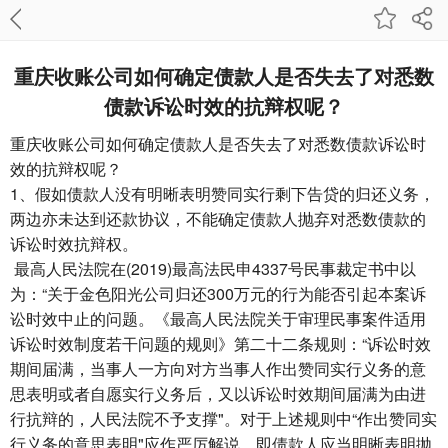
重庆收账公司​如何确定债款人是否失去了对悉数
债款诉讼时效的抗辩权呢？
重庆收账公司
如何确定债款人是否失去了对悉数债款诉讼时
效的抗辩权呢？
1、假如债款人没有明晰表明赞同实行剩下告贷的归还义务，
两边亦未达到还款协议，不能确定债款人抛弃对悉数债款的
诉讼时效抗辩权。
最高人民法院在(2019)最高法民申4337号民事裁定书中以
为：“关于金色阳光公司归还300万元的行为能否引起本案诉
讼时效中止的问题。《最高人民法院关于审理民事案件适用
诉讼时效制度若干问题的规则》第二十二条规则：“诉讼时效
期间届满，当事人一方向对方当事人作出赞同实行义务的意
思表明或者自愿实行义务后，又以诉讼时效期间届满为由进
行抗辩的，人民法院不予支撑"。对于上述规则中“作出赞同实
行义务的意思表明"应作严厉解说，即债款人应当明晰表明抛